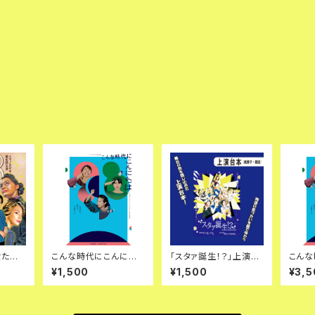
女た
こんな時代にこんにち
「スタァ誕生！？」上演台
こんな
は 上演台本
本（紙冊子）
は Bl
¥1,500
¥1,500
¥3,5