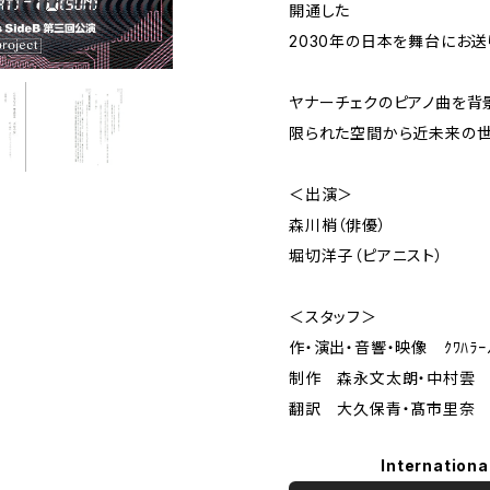
開通した
2030年の日本を舞台にお送
ヤナーチェクのピアノ曲を背
限られた空間から近未来の世
＜出演＞
森川梢（俳優）
堀切洋子（ピアニスト）
＜スタッフ＞
作・演出・音響・映像 ｸﾜﾊﾗｰﾉ･
制作 森永文太朗・中村雲
翻訳 大久保青・髙市里奈
Internationa