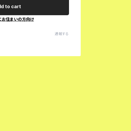
d to cart
にお住まいの方向け
通報する