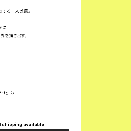
りする一人芝居。
景に
界を描き出す。
ﾁｭｰｽｷｰ
l shipping available