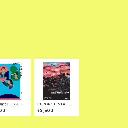
時代にこんにち
RECONQUISTAーレ
u-ray
コンキスター DVD
00
¥3,500