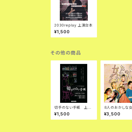
2030replay 上演台本
¥1,500
その他の商品
切手のない手紙 上演
８人のおかしな
台本
ち DVD
¥1,500
¥3,500