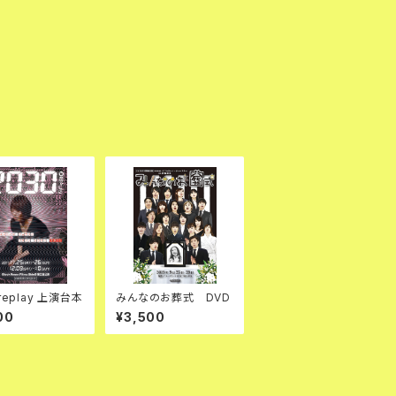
replay 上演台本
みんなのお葬式 DVD
00
¥3,500