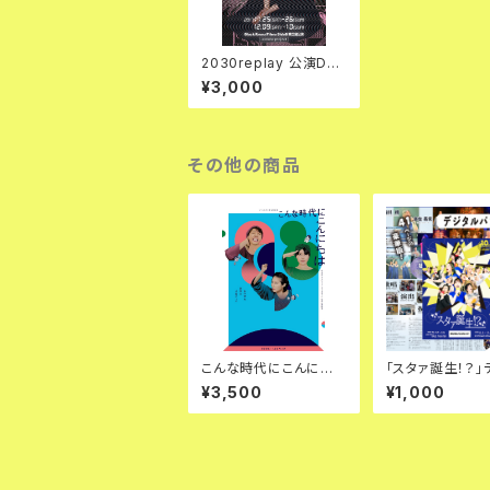
2030replay 公演DV
D
¥3,000
その他の商品
こんな時代にこんにち
「スタァ誕生！？」
は Blu-ray
ルパンフレット（P
¥3,500
¥1,000