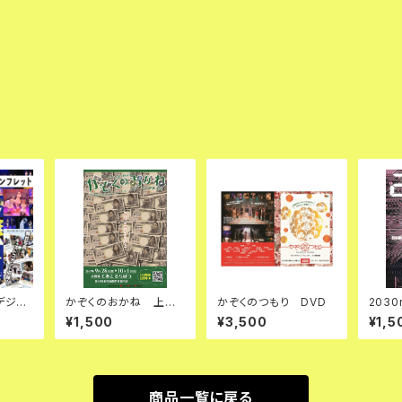
デジタ
かぞくのおかね 上演
かぞくのつもり DVD
2030
DF版）
台本
¥1,500
¥3,500
¥1,5
商品一覧に戻る