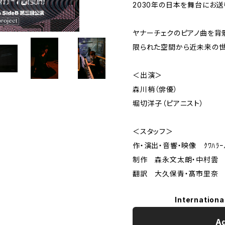
2030年の日本を舞台にお送
ヤナーチェクのピアノ曲を背
限られた空間から近未来の世
＜出演＞
森川梢（俳優）
堀切洋子（ピアニスト）
＜スタッフ＞
作・演出・音響・映像 ｸﾜﾊﾗｰﾉ･
制作 森永文太朗・中村雲
翻訳 大久保青・髙市里奈
Internationa
Ad