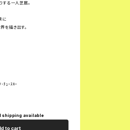
りする一人芝居。
景に
界を描き出す。
ﾁｭｰｽｷｰ
l shipping available
d to cart