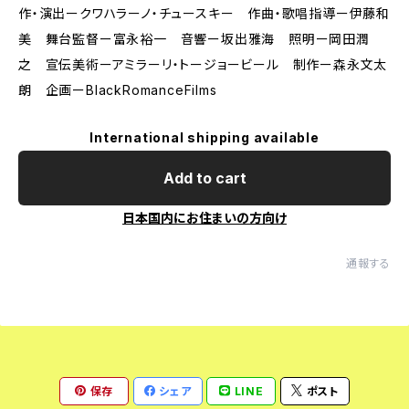
作・演出ークワハラーノ・チュースキー 作曲・歌唱指導ー伊藤和
美 舞台監督ー富永裕一 音響ー坂出雅海 照明ー岡田潤
之 宣伝美術ーアミラーリ・トージョービール 制作ー森永文太
朗 企画ーBlackRomanceFilms
International shipping available
Add to cart
日本国内にお住まいの方向け
通報する
保存
シェア
LINE
ポスト