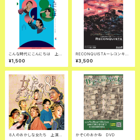
こんな時代にこんにちは 上演
RECONQUISTAーレコンキス
台本
ター DVD
¥1,500
¥3,500
８人のおかしな女たち 上演台
かぞくのおかね DVD
本