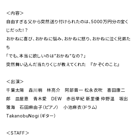
＜内容＞
自由すぎる父から突然送り付けられたのは、5000万円分の宝く
じだった！？
おかねに喜び、おかねに悩み、おかねに怒り、おかねに泣く兄弟た
ち
「でも、本当に欲しいのは”おかね”なの？」
突然舞い込んだ当たりくじが教えてくれた 『かぞくのこと』
＜出演＞
千葉太陽 森川梢 林亮介 阿部晋一 松永衣吹 喜田康二
郎 皿屋恵 青木愛 DEW 赤谷早紀 新里優 仲野温 坂出
雅海 石田麻由子（ピアノ） 小池麻衣（ドラム）
TakanobuNogi（ギター）
＜STAFF＞