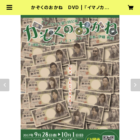
かぞくのおかね DVD | 『イマノカゲ
キ』『sideB』オフィシャルショップ