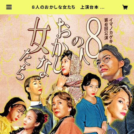
８人のおかしな女たち 上演台本 |
『イマノカゲキ』『sideB』オフィシャル
ショップ