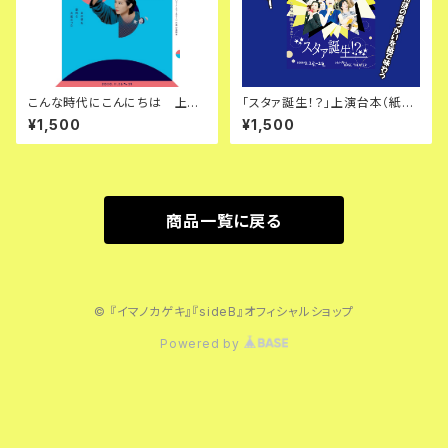
こんな時代にこんにちは 上演
「スタァ誕生！？」上演台本（紙冊
台本
子）
¥1,500
¥1,500
商品一覧に戻る
© 『イマノカゲキ』『sideB』オフィシャルショップ
Powered by