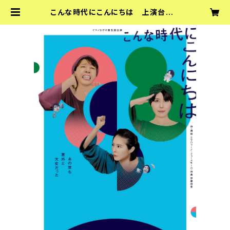
こんな時代にこんにちは 上演台本 |
『イマノカゲキ』『sideB』オフィシャル
ショップ