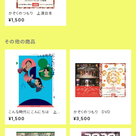
かぞくのつもり 上演台本
¥1,500
その他の商品
こんな時代にこんにちは 上演
かぞくのつもり DVD
台本
¥1,500
¥3,500