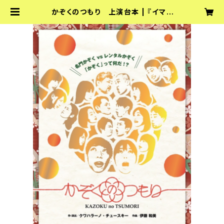
かぞくのつもり 上演台本 | 『イマノ
カゲキ』『sideB』オフィシャルショッ
プ