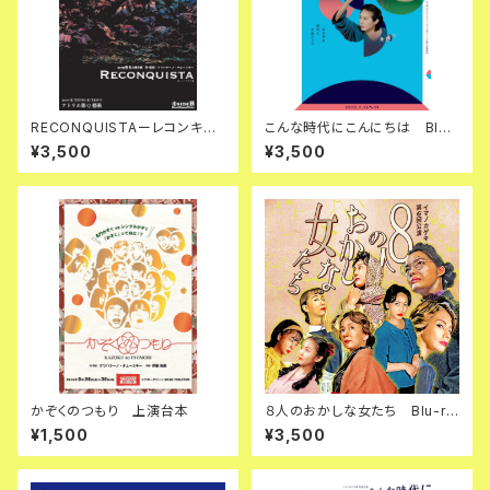
RECONQUISTAーレコンキス
こんな時代にこんにちは Blu-
ター DVD
ray
¥3,500
¥3,500
かぞくのつもり 上演台本
８人のおかしな女たち Blu-ra
y
¥1,500
¥3,500