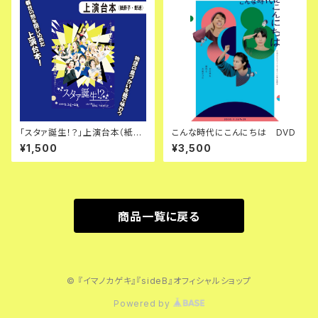
「スタァ誕生！？」上演台本（紙冊
こんな時代にこんにちは DVD
子）
¥1,500
¥3,500
商品一覧に戻る
© 『イマノカゲキ』『sideB』オフィシャルショップ
Powered by